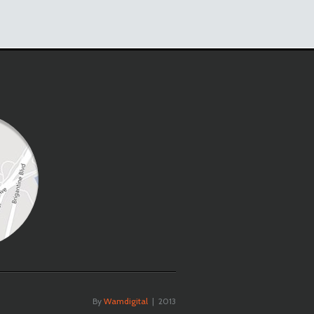
By
Wamdigital
| 2013