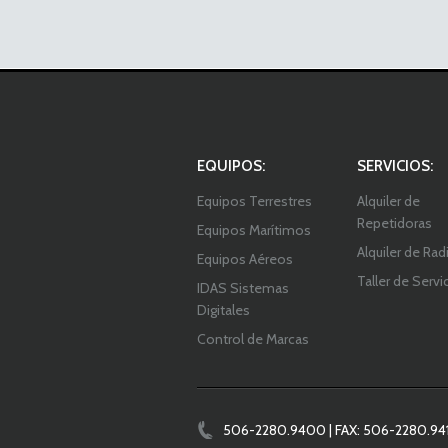
EQUIPOS:
SERVICIOS:
Equipos Terrestres
Alquiler de
Repetidoras
Equipos Marítimos
Alquiler de Rad
Equipos Aéreos
Taller de Servi
IDAS Sistemas
Digitales
Control de Marcas
506-2280.9400 | FAX: 506-2280.941