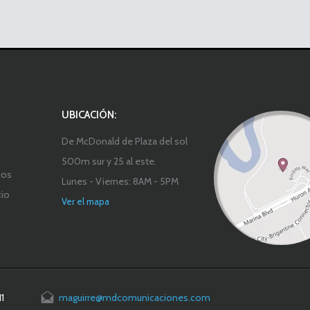
UBICACIÓN:
De McDonald de Plaza del sol
500m sur y 25 al este.
ios
Lunes - Viernes: 8AM - 5PM
cio
Ver el mapa
1
maguirre@mdcomunicaciones.com